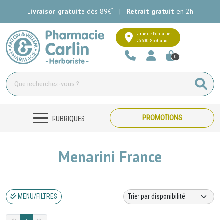
*
Livraison gratuite
dès 89€
|
Retrait gratuit
en 2h
Pharmacie Carlin Votre pharmacie e
7 rue de Pontarlier
25600 Sochaux
0
PROMOTIONS
RUBRIQUES
Menarini France
MENU/FILTRES