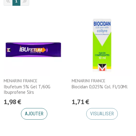
1
MENARINI FRANCE
MENARINI FRANCE
Ibufetum 5% Gel T/60G
Biocidan 0,025% Col. Fl/10Ml
Ibuprofene 5Jrs
1
,
98
€
1
,
71
€
AJOUTER
VISUALISER