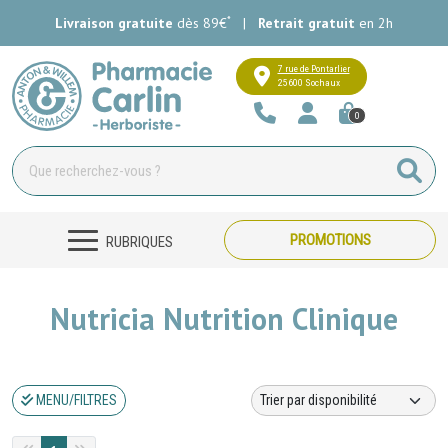
*
Livraison gratuite
dès 89€
|
Retrait gratuit
en 2h
Pharmacie Carlin Votre pharmacie e
7 rue de Pontarlier
25600 Sochaux
0
PROMOTIONS
RUBRIQUES
Nutricia Nutrition Clinique
MENU/FILTRES