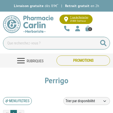
*
Livraison gratuite
dès 89€
|
Retrait gratuit
en 2h
Pharmacie Carlin Votre pharmacie e
7 rue de Pontarlier
25600 Sochaux
0
PROMOTIONS
RUBRIQUES
Perrigo
MENU/FILTRES