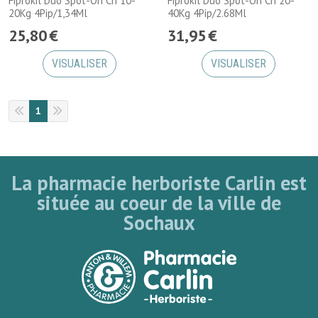
Fiprokil Duo Spot-On Ch 10-
Fiprokil Duo Spot-On Ch 20-
20Kg 4Pip/1,34Ml
40Kg 4Pip/2.68Ml
25
,
80
€
31
,
95
€
VISUALISER
VISUALISER
1
La pharmacie herboriste Carlin est
située au coeur de la ville de
Sochaux