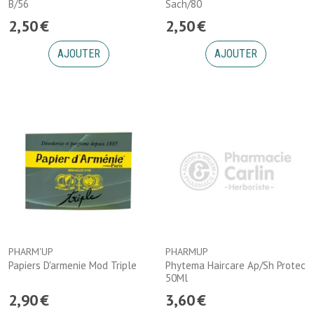
B/56
Sach/80
2
,
50
€
2
,
50
€
AJOUTER
AJOUTER
PHARM'UP
PHARMUP
Papiers D'armenie Mod Triple
Phytema Haircare Ap/Sh Protec
50Ml
2
,
90
€
3
,
60
€