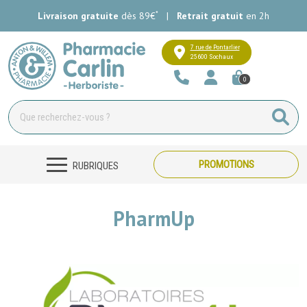
*
Livraison gratuite
dès 89€
|
Retrait gratuit
en 2h
Pharmacie Carlin Votre pharmacie e
7 rue de Pontarlier
25600 Sochaux
0
PROMOTIONS
RUBRIQUES
PharmUp