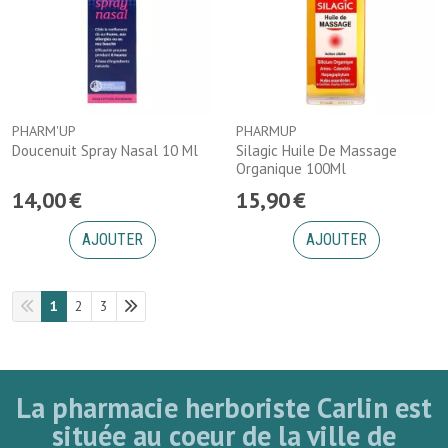
PHARM'UP
PHARMUP
Doucenuit Spray Nasal 10 Ml
Silagic Huile De Massage
Organique 100Ml
14
,
00
€
15
,
90
€
AJOUTER
AJOUTER
1
2
3
La pharmacie herboriste Carlin est
située au coeur de la ville de