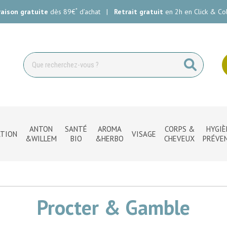
*
raison gratuite
dès 89€
d’achat
|
Retrait gratuit
en 2h en Click & Col
ie Carlin Votre pharmacie en ligne à votre service
ANTON
SANTÉ
AROMA
CORPS &
HYGIÈ
TION
VISAGE
&WILLEM
BIO
&HERBO
CHEVEUX
PRÉVE
Procter & Gamble