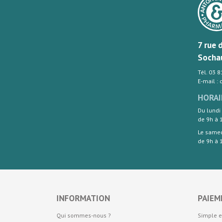
7 rue 
Socha
Tél. 03 
E-mail :
HORAI
Du lundi
de 9h à 
Le same
de 9h à 
INFORMATION
PAIEM
Qui sommes-nous ?
Simple e