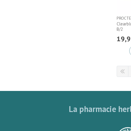
Clearbl
B/2
19
,
9
La pharmacie herb