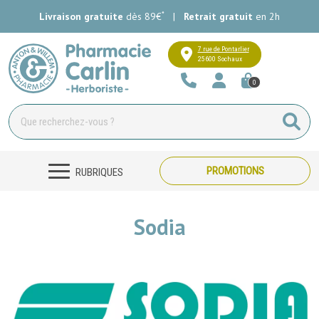
*
Livraison gratuite
dès 89€
|
Retrait gratuit
en 2h
Pharmacie Carlin Votre pharmacie e
7 rue de Pontarlier
25600 Sochaux
0
PROMOTIONS
RUBRIQUES
Sodia