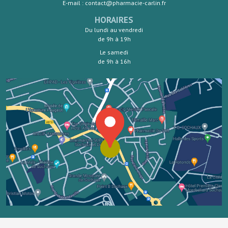
E-mail : contact@pharmacie-carlin.fr
HORAIRES
Du lundi au vendredi
de 9h à 19h
Le samedi
de 9h à 16h