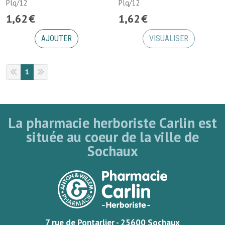
Plq/12
Plq/12
1
,
62
€
1
,
62
€
AJOUTER
VISUALISER
1
La pharmacie herboriste Carlin est
située au coeur de la ville de
Sochaux
7 rue de Pontarlier - 25600 Sochaux