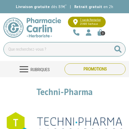
*
Livraison gratuite
dès 89€
|
Retrait gratuit
en 2h
Pharmacie Carlin Votre pharmacie e
7 rue de Pontarlier
25600 Sochaux
0
PROMOTIONS
RUBRIQUES
Techni-Pharma