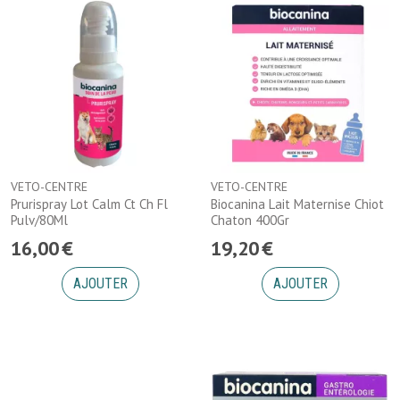
VETO-CENTRE
VETO-CENTRE
Prurispray Lot Calm Ct Ch Fl
Biocanina Lait Maternise Chiot
Pulv/80Ml
Chaton 400Gr
16
,
00
€
19
,
20
€
AJOUTER
AJOUTER