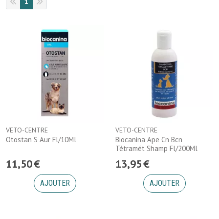
1
VETO-CENTRE
VETO-CENTRE
Otostan S Aur Fl/10Ml
Biocanina Ape Cn Bcn
Tétramét Shamp Fl/200Ml
11
,
50
€
13
,
95
€
AJOUTER
AJOUTER