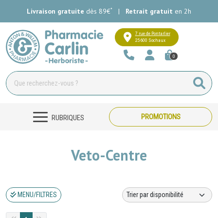
*
Livraison gratuite
dès 89€
|
Retrait gratuit
en 2h
Pharmacie Carlin Votre pharmacie e
7 rue de Pontarlier
25600 Sochaux
0
PROMOTIONS
RUBRIQUES
Veto-Centre
MENU/FILTRES