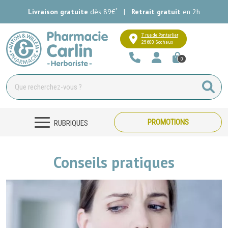
*
Livraison gratuite
dès 89€
|
Retrait gratuit
en 2h
Pharmacie Carlin Votre pharmacie e
7 rue de Pontarlier
25600 Sochaux
0
PROMOTIONS
RUBRIQUES
Conseils pratiques