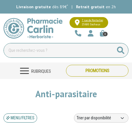
*
Livraison gratuite
dès 89€
|
Retrait gratuit
en 2h
Pharmacie Carlin Votre pharmacie e
7 rue de Pontarlier
25600 Sochaux
0
PROMOTIONS
RUBRIQUES
Anti-parasitaire
MENU/FILTRES