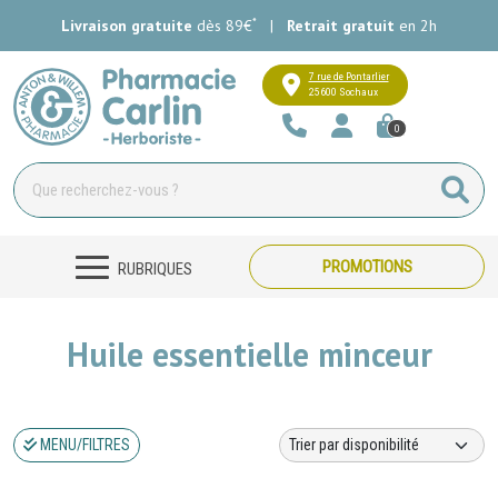
*
Livraison gratuite
dès 89€
|
Retrait gratuit
en 2h
Pharmacie Carlin Votre pharmacie e
7 rue de Pontarlier
25600 Sochaux
0
PROMOTIONS
RUBRIQUES
Huile essentielle minceur
MENU/FILTRES