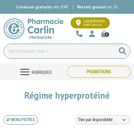
*
Livraison gratuite
dès 89€
|
Retrait gratuit
en 2h
Pharmacie Carlin Votre pharmacie e
7 rue de Pontarlier
25600 Sochaux
0
PROMOTIONS
RUBRIQUES
Régime hyperprotéiné
MENU/FILTRES