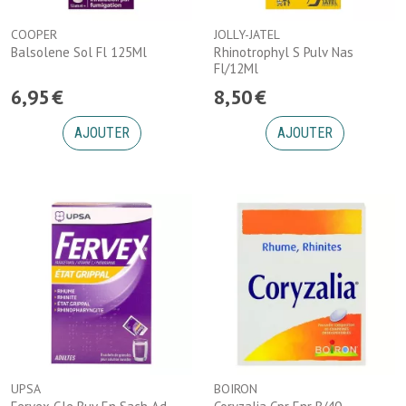
COOPER
JOLLY-JATEL
Balsolene Sol Fl 125Ml
Rhinotrophyl S Pulv Nas
Fl/12Ml
6
,
95
€
8
,
50
€
AJOUTER
AJOUTER
UPSA
BOIRON