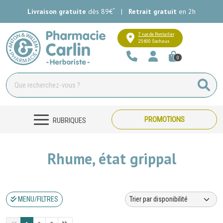
*
Livraison gratuite
dès 89€
|
Retrait gratuit
en 2h
Pharmacie Carlin Votre pharmacie e
7 rue de Pontarlier
25600 Sochaux
0
PROMOTIONS
RUBRIQUES
Rhume, état grippal
MENU/FILTRES