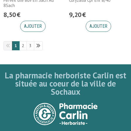
Fervex Gle Buv En Sach Ad
Coryzalia Cpr Enr B/40
8Sach
8
,
50
€
9
,
20
€
AJOUTER
AJOUTER
1
2
3
La pharmacie herboriste Carlin est
située au coeur de la ville de
Sochaux