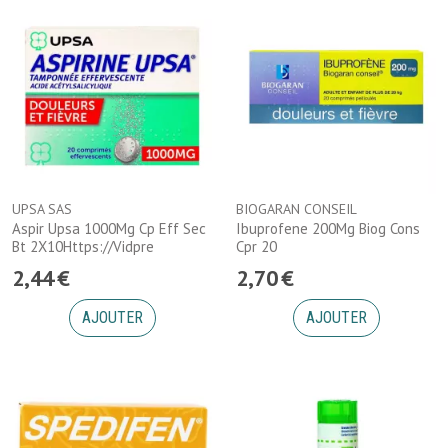
UPSA SAS
BIOGARAN CONSEIL
Aspir Upsa 1000Mg Cp Eff Sec
Ibuprofene 200Mg Biog Cons
Bt 2X10Https://Vidpre
Cpr 20
2
,
44
€
2
,
70
€
AJOUTER
AJOUTER