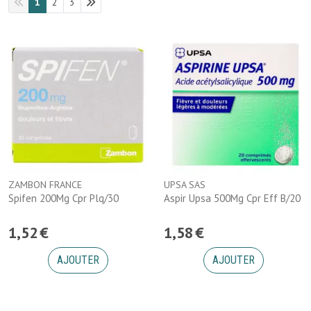
1
2
3
ZAMBON FRANCE
UPSA SAS
Spifen 200Mg Cpr Plq/30
Aspir Upsa 500Mg Cpr Eff B/20
1
,
52
€
1
,
58
€
AJOUTER
AJOUTER