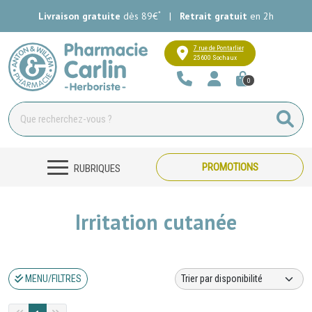
*
Livraison gratuite
dès 89€
|
Retrait gratuit
en 2h
Pharmacie Carlin Votre pharmacie e
7 rue de Pontarlier
25600 Sochaux
0
PROMOTIONS
RUBRIQUES
Irritation cutanée
MENU/FILTRES