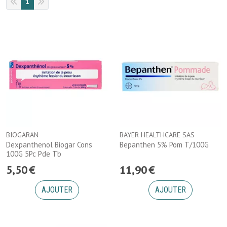
1
BIOGARAN
BAYER HEALTHCARE SAS
Dexpanthenol Biogar Cons
Bepanthen 5% Pom T/100G
100G 5Pc Pde Tb
5
,
50
€
11
,
90
€
AJOUTER
AJOUTER