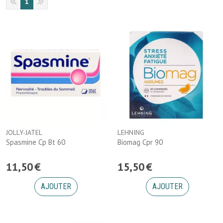
1
JOLLY-JATEL
LEHNING
Spasmine Cp Bt 60
Biomag Cpr 90
11
,
50
€
15
,
50
€
AJOUTER
AJOUTER