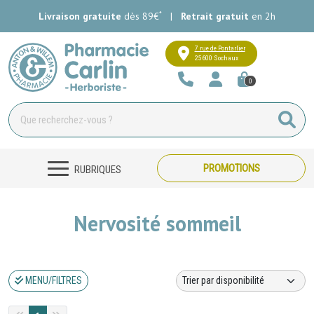
*
Livraison gratuite
dès 89€
|
Retrait gratuit
en 2h
Pharmacie Carlin Votre pharmacie e
7 rue de Pontarlier
25600 Sochaux
0
PROMOTIONS
RUBRIQUES
Nervosité sommeil
MENU/FILTRES